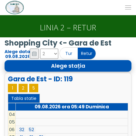
LINIA 2 – RETUR
Shopping City <- Gara de Est
Alege data
Tur
Retur
Alege stația
Gara de Est - ID: 119
1
2
5
Tabla statie
09.08.2026 ora
05:49
Duminica
04
05
06
32
52