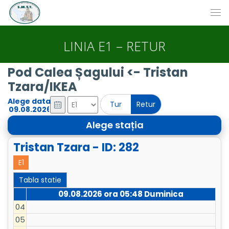
LINIA E1 – RETUR
Pod Calea Șagului <- Tristan
Tzara/IKEA
Alege data
Tur
Retur
Alege stația
Tristan Tzara - ID: 282
E1
Tabla statie
09.08.2026 ora
05:48
Duminica
04
05