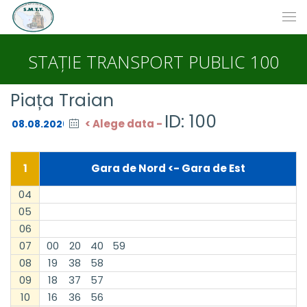
STAȚIE TRANSPORT PUBLIC 100
Piața Traian
ID: 100
< Alege data -
1
Gara de Nord <- Gara de Est
04
05
06
07
00
20
40
59
08
19
38
58
09
18
37
57
10
16
36
56