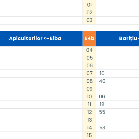
01
02
03
Apicultorilor <- Elba
E4b
Barițiu
04
05
06
07
10
08
40
09
10
06
11
18
12
55
13
14
53
15