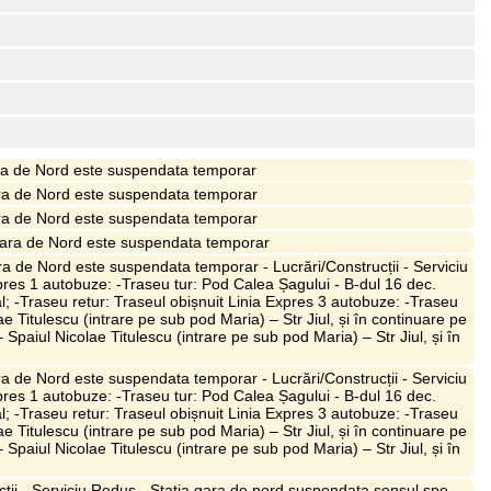
 Gara de Nord este suspendata temporar
 Gara de Nord este suspendata temporar
 Gara de Nord este suspendata temporar
ia Gara de Nord este suspendata temporar
Gara de Nord este suspendata temporar - Lucrări/Construcții - Serviciu
 Expres 1 autobuze: -Traseu tur: Pod Calea Șagului - B-dul 16 dec.
al; -Traseu retur: Traseul obișnuit Linia Expres 3 autobuze: -Traseu
ae Titulescu (intrare pe sub pod Maria) – Str Jiul, și în continuare pe
Spaiul Nicolae Titulescu (intrare pe sub pod Maria) – Str Jiul, și în
Gara de Nord este suspendata temporar - Lucrări/Construcții - Serviciu
 Expres 1 autobuze: -Traseu tur: Pod Calea Șagului - B-dul 16 dec.
al; -Traseu retur: Traseul obișnuit Linia Expres 3 autobuze: -Traseu
ae Titulescu (intrare pe sub pod Maria) – Str Jiul, și în continuare pe
Spaiul Nicolae Titulescu (intrare pe sub pod Maria) – Str Jiul, și în
ucții - Serviciu Redus - Statia gara de nord suspendata sensul spe