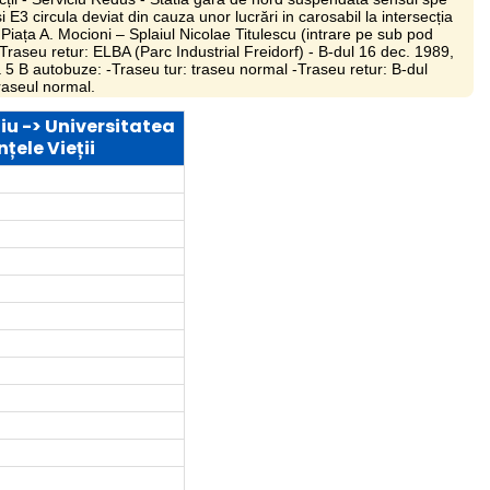
 E3 circula deviat din cauza unor lucrări in carosabil la intersecția
Piața A. Mocioni – Splaiul Nicolae Titulescu (intrare pe sub pod
-Traseu retur: ELBA (Parc Industrial Freidorf) - B-dul 16 dec. 1989,
ia 5 B autobuze: -Traseu tur: traseu normal -Traseu retur: B-dul
traseul normal.
iu -> Universitatea
nțele Vieții