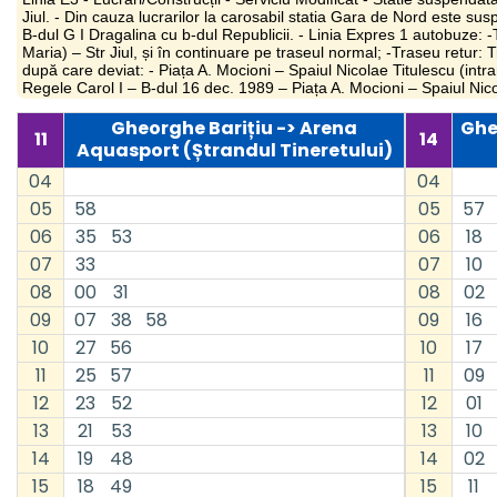
Jiul. - Din cauza lucrarilor la carosabil statia Gara de Nord este susp
B-dul G I Dragalina cu b-dul Republicii. - Linia Expres 1 autobuze: 
Maria) – Str Jiul, și în continuare pe traseul normal; -Traseu retur:
după care deviat: - Piața A. Mocioni – Spaiul Nicolae Titulescu (intr
Regele Carol I – B-dul 16 dec. 1989 – Piața A. Mocioni – Spaiul Nicol
Gheorghe Barițiu -> Arena
Ghe
11
14
Aquasport (Ștrandul Tineretului)
04
04
05
58
05
57
06
35
53
06
18
07
33
07
10
08
00
31
08
02
09
07
38
58
09
16
10
27
56
10
17
11
25
57
11
09
12
23
52
12
01
13
21
53
13
10
14
19
48
14
02
15
18
49
15
11