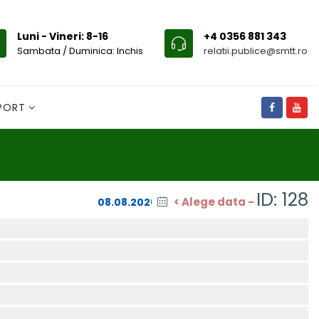
Luni - Vineri: 8-16
+4 0356 881 343
Sambata / Duminica: Inchis
relatii.publice@smtt.ro
SPORT
ID: 128
< Alege data -