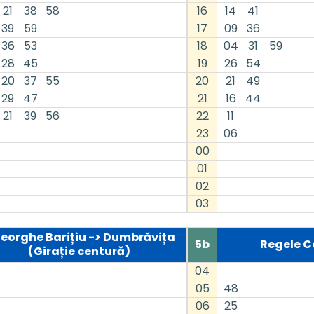
21
38
58
16
14
41
39
59
17
09
36
36
53
18
04
31
59
28
45
19
26
54
20
37
55
20
21
49
29
47
21
16
44
21
39
56
22
11
23
06
00
01
02
03
eorghe Barițiu -> Dumbrăvița
5b
Regele C
(Girație centură)
04
05
48
06
25