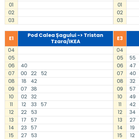
01
01
02
02
03
03
Pod Calea Șagului -> Tristan
E1
E3
Tzara/IKEA
04
04
05
05
55
06
40
06
47
07
00
22
52
07
40
08
18
42
08
32
09
07
38
09
57
10
02
32
10
49
11
12
33
57
11
42
12
22
53
12
34
13
17
57
13
27
14
23
57
14
19
15
27
53
15
12