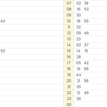
07
02
39
08
16
53
09
30
43
10
18
55
11
32
12
09
46
13
23
14
00
37
53
15
14
51
16
28
17
05
42
18
19
56
19
44
20
21
58
21
35
22
12
49
23
26
00