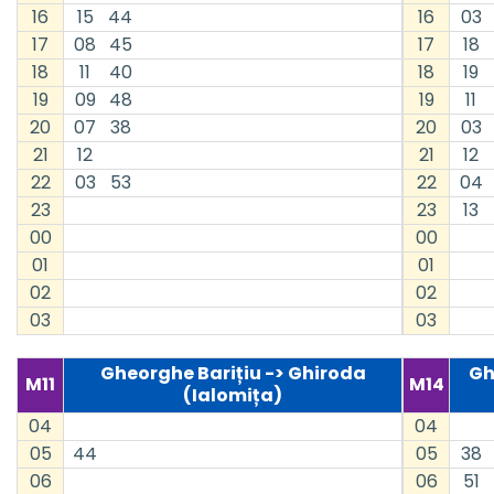
16
15
44
16
03
17
08
45
17
18
18
11
40
18
19
19
09
48
19
11
20
07
38
20
03
21
12
21
12
22
03
53
22
04
23
23
13
00
00
01
01
02
02
03
03
Gheorghe Barițiu -> Ghiroda
Gh
M11
M14
(Ialomița)
04
04
05
44
05
38
06
06
51