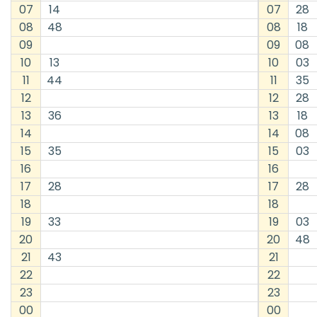
07
14
07
28
08
48
08
18
09
09
08
10
13
10
03
11
44
11
35
12
12
28
13
36
13
18
14
14
08
15
35
15
03
16
16
17
28
17
28
18
18
19
33
19
03
20
20
48
21
43
21
22
22
23
23
00
00