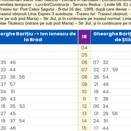
endata temporar - Lucrări/Construcții - Serviciu Redus - Liniile 5B, E1 si
-Traseu tur: Pod Calea Șagului - B-dul 16 dec. 1989, după care deviat – 
 Traseul obișnuit Linia Expres 3 autobuze: -Traseu tur: Traseul obișnuit; 
are pe sub pod Maria) – Str Jiul, și în continuare pe traseul normal; Lin
ae Titulescu (intrare pe sub pod Maria) – Str Jiul, și în continuare pe 
orghe Barițiu -> Ion Ionescu de
Gheorghe Bariț
18
la Brad
de Știi
04
05
35
46
06
07
32
23
44
07
02
27
59
23
36
56
08
26
54
37
57
09
21
49
34
51
10
16
44
26
43
11
11
39
18
35
53
12
06
34
27
45
13
01
29
56
19
37
54
14
24
51
29
46
15
17
44