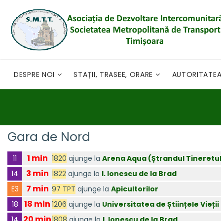
DESPRE NOI
STAȚII, TRASEE, ORARE
AUTORITATE
Gara de Nord
1 min
1820
ajunge la
Arena Aqua (Ștrandul Tineretul
11
3 min
1822
ajunge la
I. Ionescu de la Brad
14
7 min
97 TPT
ajunge la
Apicultorilor
E3
18 min
1206
ajunge la
Universitatea de Științele Vieții
18
20 min
1808
ajunge la
I. Ionescu de la Brad
14