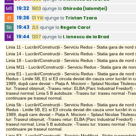
19:32
1803
ajunge la
Ghiroda (Ialomiței)
M11
19:36
01 YXI
ajunge la
Tristan Tzara
E1
19:43
ZLS
ajunge la
Regele Carol
5b
19:44
1207
ajunge la
I. Ionescu de la Brad
14
Linia 11 - Lucrări/Construcții - Serviciu Redus - Statia gara de nor
Linia 14 - Lucrări/Construcții - Serviciu Redus - Statia gara de nor
Linia 18 - Lucrări/Construcții - Serviciu Redus - Statia gara de nor
Linia M11 - Lucrări/Construcții - Serviciu Redus - Statia gara de no
Linia E1 - Lucrări/Construcții - Serviciu Redus - Statia gara de nord
Redus - Liniile 5B, E1 si E3 circula deviat din cauza unor lucrări in 
1989, după care deviat – Piața A. Mocioni – Splaiul Nicolae Titulescu
tur: Traseul obișnuit; -Traseu retur: ELBA (Parc Industrial Freidorf) 
traseul normal; Linia 5 B autobuze: -Traseu tur: traseu normal -Trase
continuare pe traseul normal.
Linia 5b - Lucrări/Construcții - Serviciu Redus - Statia gara de nord
Redus - Liniile 5B, E1 si E3 circula deviat din cauza unor lucrări in 
1989, după care deviat – Piața A. Mocioni – Splaiul Nicolae Titulescu
tur: Traseul obișnuit; -Traseu retur: ELBA (Parc Industrial Freidorf) 
traseul normal; Linia 5 B autobuze: -Traseu tur: traseu normal -Trase
continuare pe traseul normal.
Linia E3 - Lucrări/Construcții - Serviciu Modificat - Statie suspend