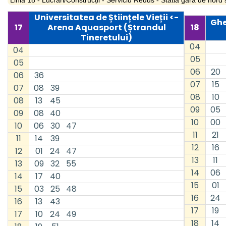
Linia 18 - Lucrări/Construcții - Serviciu Redus - Statia gara de nor
Universitatea de Științele Vieții <-
Ghe
18
17
Arena Aquasport (Ștrandul
Tineretului)
04
04
05
05
06
20
06
36
07
15
07
08
39
08
10
08
13
45
09
05
09
08
40
10
00
10
06
30
47
11
21
11
14
39
12
16
12
01
24
47
13
11
13
09
32
55
14
06
14
17
40
15
01
15
03
25
48
16
24
16
13
43
17
19
17
10
24
49
18
14