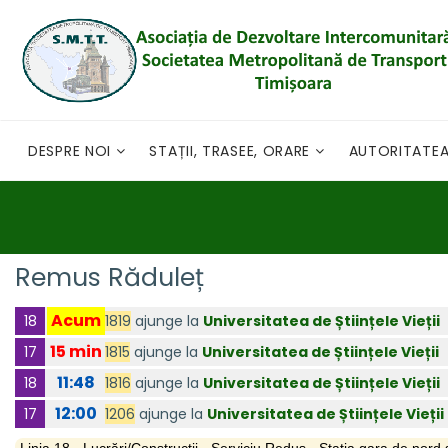
DESPRE NOI
STAȚII, TRASEE, ORARE
AUTORITATE
Remus Răduleț
Acum
1819
ajunge la
Universitatea de Științele Vieții
18
15 min
1815
ajunge la
Universitatea de Științele Vieții
17
11:48
1816
ajunge la
Universitatea de Științele Vieții
18
12:00
1206
ajunge la
Universitatea de Științele Vieții
17