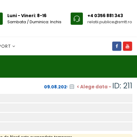
Luni - Vineri: 8-16
+4 0356 881 343
Sambata / Duminica: Inchis
relatii.publice@smtt.ro
SPORT
ID: 211
< Alege data -