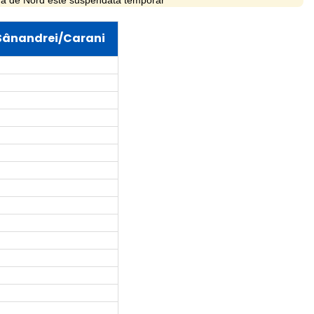
 Gara de Nord este suspendata temporar
 Sânandrei/Carani