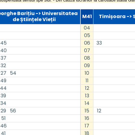
d suspendata sensul spe Jiul. - Din cauza lucrarilor la carosabil statia
orghe Barițiu -> Universitatea
M41
Timișoara ->
de Științele Vieții
04
05
45
06
33
40
07
37
08
32
09
27
54
10
49
11
44
12
39
13
34
14
29
56
15
12
51
16
46
17
41
18