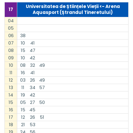
Universitatea de Științele Vieții <- Arena
17
Aquasport (Ștrandul Tineretului)
04
05
06
38
07
10
41
08
15
47
09
10
42
10
08
32
49
11
16
41
12
03
26
49
13
11
34
57
14
19
42
15
05
27
50
16
15
45
17
12
26
51
18
21
53
19
24
56