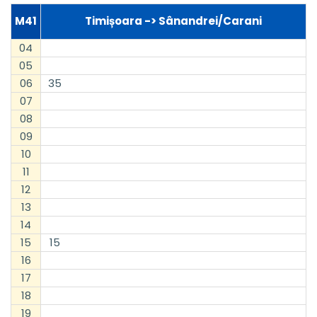
M41
Timișoara -> Sânandrei/Carani
04
05
06
35
07
08
09
10
11
12
13
14
15
15
16
17
18
19