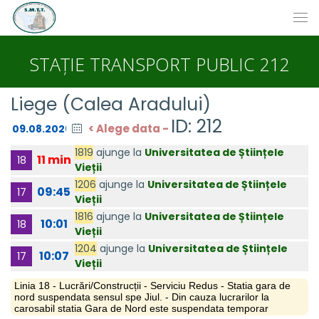
STAȚIE TRANSPORT PUBLIC 212
Liege (Calea Aradului)
ID: 212
< Alege data -
1819
ajunge la
Universitatea de Științele
11 min
18
Vieții
1206
ajunge la
Universitatea de Științele
09:45
17
Vieții
1816
ajunge la
Universitatea de Științele
10:01
18
Vieții
1204
ajunge la
Universitatea de Științele
10:07
17
Vieții
Linia 18 - Lucrări/Construcții - Serviciu Redus - Statia gara de
nord suspendata sensul spe Jiul. - Din cauza lucrarilor la
carosabil statia Gara de Nord este suspendata temporar