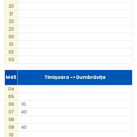
20
21
22
23
00
01
02
03
M45
Timișoara -> Dumbrăvița
04
05
06
10
07
40
08
09
40
10