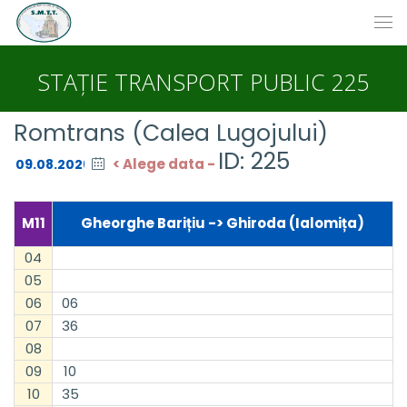
STAȚIE TRANSPORT PUBLIC 225
Romtrans (Calea Lugojului)
ID: 225
< Alege data -
M11
Gheorghe Barițiu -> Ghiroda (Ialomița)
04
05
06
06
07
36
08
09
10
10
35