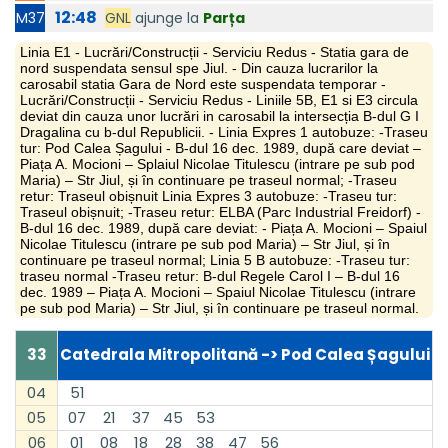
12:48
GNL
ajunge la
Parța
M37
Linia E1 - Lucrări/Construcții - Serviciu Redus - Statia gara de
nord suspendata sensul spe Jiul. - Din cauza lucrarilor la
carosabil statia Gara de Nord este suspendata temporar -
Lucrări/Construcții - Serviciu Redus - Liniile 5B, E1 si E3 circula
deviat din cauza unor lucrări in carosabil la intersecția B-dul G I
Dragalina cu b-dul Republicii. - Linia Expres 1 autobuze: -Traseu
tur: Pod Calea Șagului - B-dul 16 dec. 1989, după care deviat –
Piața A. Mocioni – Splaiul Nicolae Titulescu (intrare pe sub pod
Maria) – Str Jiul, și în continuare pe traseul normal; -Traseu
retur: Traseul obișnuit Linia Expres 3 autobuze: -Traseu tur:
Traseul obișnuit; -Traseu retur: ELBA (Parc Industrial Freidorf) -
B-dul 16 dec. 1989, după care deviat: - Piața A. Mocioni – Spaiul
Nicolae Titulescu (intrare pe sub pod Maria) – Str Jiul, și în
continuare pe traseul normal; Linia 5 B autobuze: -Traseu tur:
traseu normal -Traseu retur: B-dul Regele Carol I – B-dul 16
dec. 1989 – Piața A. Mocioni – Spaiul Nicolae Titulescu (intrare
pe sub pod Maria) – Str Jiul, și în continuare pe traseul normal.
33
Catedrala Mitropolitană -> Pod Calea Șagului
04
51
05
07
21
37
45
53
06
01
08
18
28
38
47
56