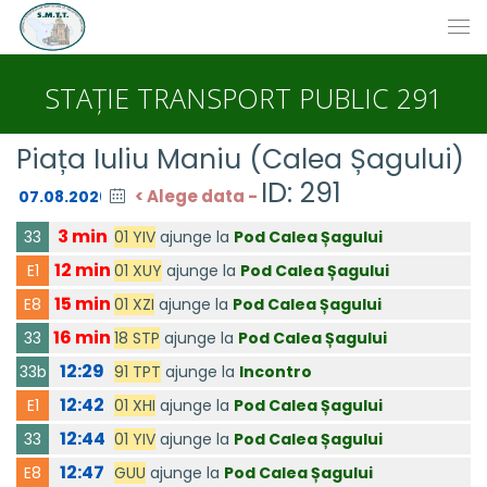
STAȚIE TRANSPORT PUBLIC 291
Piața Iuliu Maniu (Calea Șagului)
ID: 291
< Alege data -
3 min
01 YIV
ajunge la
Pod Calea Șagului
33
12 min
01 XUY
ajunge la
Pod Calea Șagului
E1
15 min
01 XZI
ajunge la
Pod Calea Șagului
E8
16 min
18 STP
ajunge la
Pod Calea Șagului
33
12:29
91 TPT
ajunge la
Incontro
33b
12:42
01 XHI
ajunge la
Pod Calea Șagului
E1
12:44
01 YIV
ajunge la
Pod Calea Șagului
33
12:47
GUU
ajunge la
Pod Calea Șagului
E8