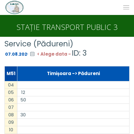
STAȚIE TRANSPORT PUBLIC 3
Service (Pădureni)
ID: 3
< Alege data -
M51
Timișoara -> Pădureni
04
05
12
06
50
07
08
30
09
10