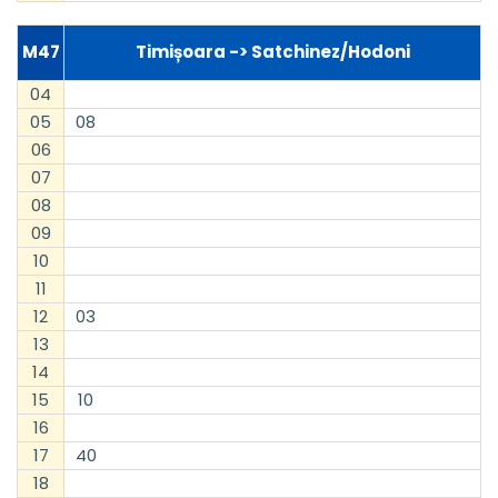
M47
Timișoara -> Satchinez/Hodoni
04
05
08
06
07
08
09
10
11
12
03
13
14
15
10
16
17
40
18