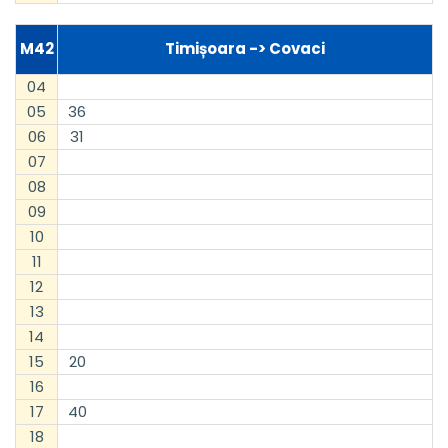
M42
Timișoara -> Covaci
04
05
36
06
31
07
08
09
10
11
12
13
14
15
20
16
17
40
18