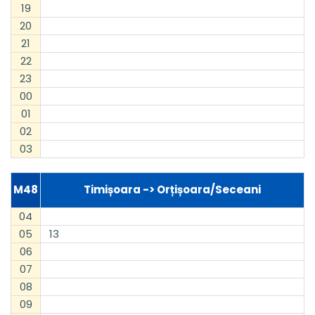
19
20
21
22
23
00
01
02
03
M48
Timișoara -> Orțișoara/Seceani
04
05
13
06
07
08
09