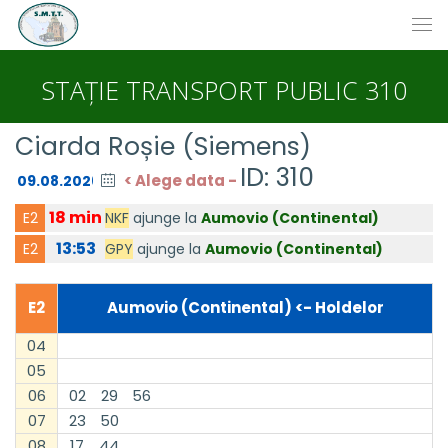
STAȚIE TRANSPORT PUBLIC 310
Ciarda Roșie (Siemens)
ID: 310
< Alege data -
18 min
NKF
ajunge la
Aumovio (Continental)
E2
13:53
GPY
ajunge la
Aumovio (Continental)
E2
E2
Aumovio (Continental) <- Holdelor
04
05
06
02
29
56
07
23
50
08
17
44