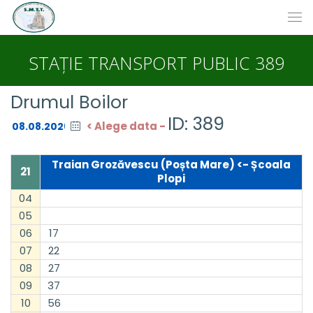
STAȚIE TRANSPORT PUBLIC 389
Drumul Boilor
ID: 389
< Alege data -
Traian Grozăvescu (Poșta Mare) <- Școala
21
Plopi
04
05
06
17
07
22
08
27
09
37
10
56