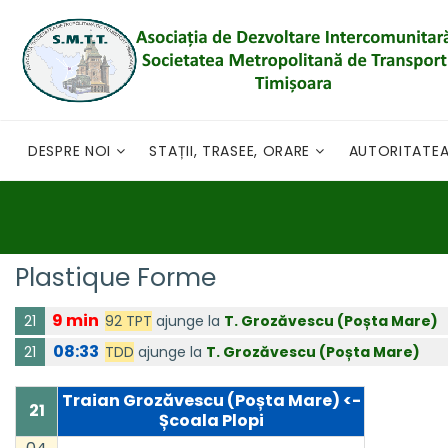
DESPRE NOI
STAȚII, TRASEE, ORARE
AUTORITATE
Plastique Forme
9 min
92 TPT
ajunge la
T. Grozăvescu (Poșta Mare)
21
08:33
TDD
ajunge la
T. Grozăvescu (Poșta Mare)
21
Traian Grozăvescu (Poșta Mare) <-
21
Școala Plopi