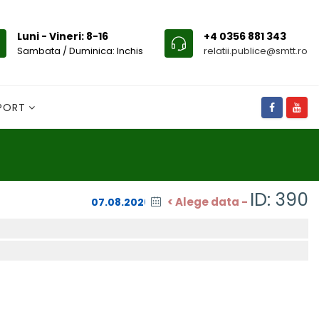
Luni - Vineri: 8-16
+4 0356 881 343
Sambata / Duminica: Inchis
relatii.publice@smtt.ro
SPORT
ID: 390
< Alege data -