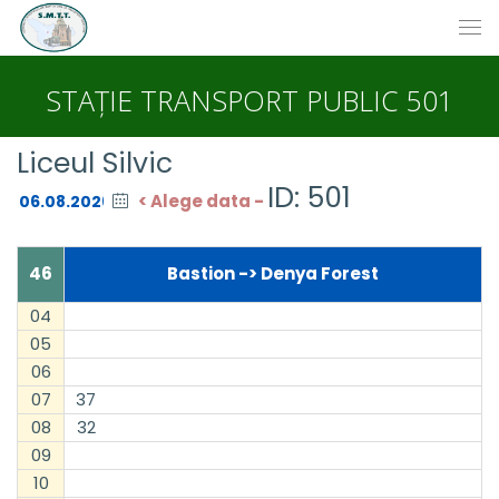
STAȚIE TRANSPORT PUBLIC 501
Liceul Silvic
ID: 501
< Alege data -
46
Bastion -> Denya Forest
04
05
06
07
37
08
32
09
10