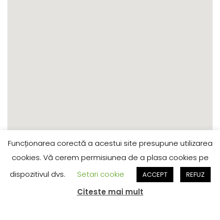
Funcționarea corectă a acestui site presupune utilizarea
cookies. Vă cerem permisiunea de a plasa cookies pe
Reteaua de Transport Public Timisoara/Timis
dispozitivul dvs.
Setari cookie
ACCEPT
REFUZ
(©) 2025 - INFORMAȚIILE APARȚIN SMTT.
Citeste mai mult
RECENT COMMENTS