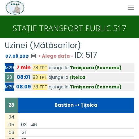
STAȚIE TRANSPORT PUBLIC 517
Uzinei (Mătăsarilor)
ID: 517
< Alege data -
7 min
78 TPT
ajunge la
Timișoara (Economu)
M29
08:01
83 TPT
ajunge la
Țițeica
28
08:09
78 TPT
ajunge la
Timișoara (Economu)
M29
28
Bastion -> Țițeica
04
05
03
46
06
31