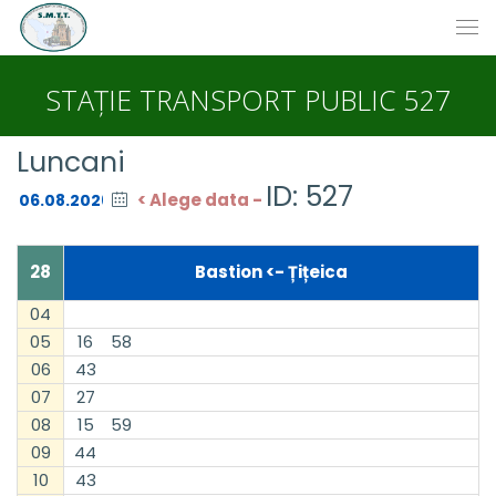
STAȚIE TRANSPORT PUBLIC 527
Luncani
ID: 527
< Alege data -
28
Bastion <- Țițeica
04
05
16
58
06
43
07
27
08
15
59
09
44
10
43