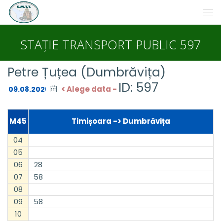
STAȚIE TRANSPORT PUBLIC 597
Petre Țuțea (Dumbrăvița)
ID: 597
< Alege data -
M45
Timișoara -> Dumbrăvița
04
05
06
28
07
58
08
09
58
10