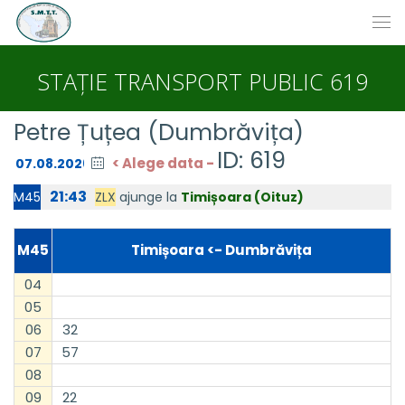
STAȚIE TRANSPORT PUBLIC 619
Petre Țuțea (Dumbrăvița)
ID: 619
< Alege data -
21:43
ZLX
ajunge la
Timișoara (Oituz)
M45
M45
Timișoara <- Dumbrăvița
04
05
06
32
07
57
08
09
22