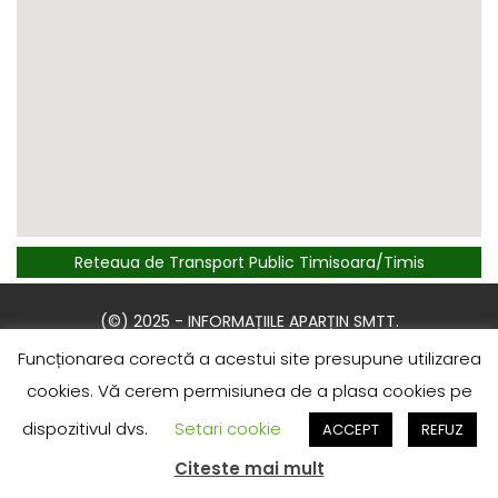
Reteaua de Transport Public Timisoara/Timis
(©) 2025 - INFORMAȚIILE APARȚIN SMTT.
RECENT COMMENTS
Funcționarea corectă a acestui site presupune utilizarea
cookies. Vă cerem permisiunea de a plasa cookies pe
dispozitivul dvs.
Setari cookie
ACCEPT
REFUZ
Citeste mai mult