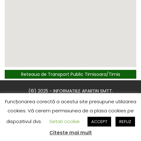
Reteaua de Transport Public Timisoara/Timis
(©) 2025 - INFORMAȚIILE APARȚIN SMTT.
RECENT COMMENTS
Funcționarea corectă a acestui site presupune utilizarea
cookies. Vă cerem permisiunea de a plasa cookies pe
dispozitivul dvs.
Setari cookie
ACCEPT
REFUZ
Citeste mai mult