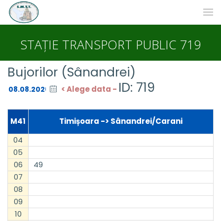
STAȚIE TRANSPORT PUBLIC 719
Bujorilor (Sânandrei)
ID: 719
< Alege data -
M41
Timișoara -> Sânandrei/Carani
04
05
06
49
07
08
09
10