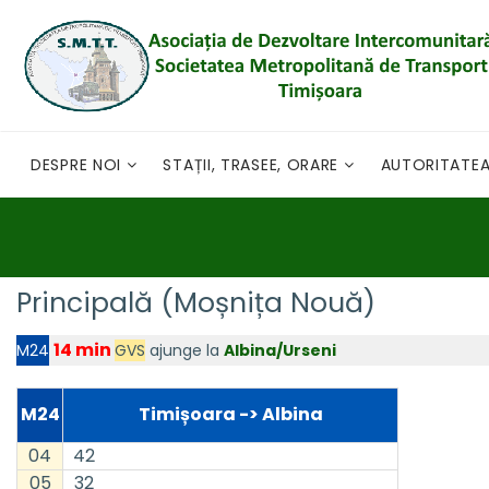
DESPRE NOI
STAȚII, TRASEE, ORARE
AUTORITATE
Principală (Moșnița Nouă)
14 min
GVS
ajunge la
Albina/Urseni
M24
M24
Timișoara -> Albina
04
42
05
32