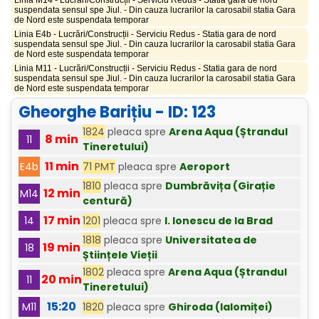
Linia M14 - Lucrări/Construcții - Serviciu Redus - Statia gara de nord
suspendata sensul spe Jiul. - Din cauza lucrarilor la carosabil statia Gara
de Nord este suspendata temporar
Linia E4b - Lucrări/Construcții - Serviciu Redus - Statia gara de nord
suspendata sensul spe Jiul. - Din cauza lucrarilor la carosabil statia Gara
de Nord este suspendata temporar
Linia M11 - Lucrări/Construcții - Serviciu Redus - Statia gara de nord
suspendata sensul spe Jiul. - Din cauza lucrarilor la carosabil statia Gara
de Nord este suspendata temporar
Gheorghe Barițiu - ID: 123
1824
pleaca spre
Arena Aqua (Ștrandul
8 min
11
Tineretului)
11 min
71 PMT
pleaca spre
Aeroport
E4b
1810
pleaca spre
Dumbrăvița (Girație
12 min
M14
centură)
17 min
1201
pleaca spre
I. Ionescu de la Brad
14
1818
pleaca spre
Universitatea de
19 min
18
Științele Vieții
1802
pleaca spre
Arena Aqua (Ștrandul
20 min
11
Tineretului)
15:20
1820
pleaca spre
Ghiroda (Ialomiței)
M11