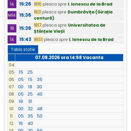
15:26
1816
pleaca spre
I. Ionescu de la Brad
14
1821
pleaca spre
Dumbrăvița (Girație
15:36
M14
centură)
1817
pleaca spre
Universitatea de
15:36
18
Științele Vieții
15:43
1803
pleaca spre
I. Ionescu de la Brad
14
Tabla statie
07.08.2026 ora
14:58
Vacanta
04
05
15
25
06
05
15
35
07
00
18
30
08
05
25
40
09
18
31
10
00
32
48
11
05
35
50
12
16
40
13
00
20
50