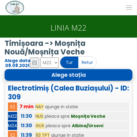
LINIA M22
Timișoara -> Moșnița
Nouă/Moșnița Veche
Alege data
Tur
Retur
Alege stația
Electrotimiș (Calea Buziașului) - ID:
309
7 min
NAY
ajunge in statie
E2
11:30
NUS
pleaca spre
Moșnița Veche
M22
11:30
GUX
pleaca spre
Albina/Urseni
M24
11:39
93 TPT
ajunge in statie
E2