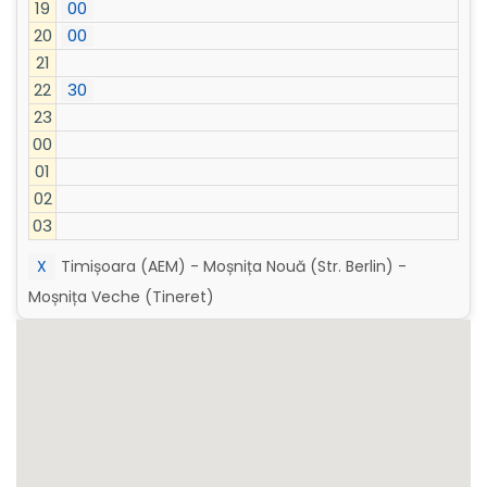
19
00
20
00
21
22
30
23
00
01
02
03
X
Timișoara (AEM) - Moșnița Nouă (Str. Berlin) -
Moșnița Veche (Tineret)