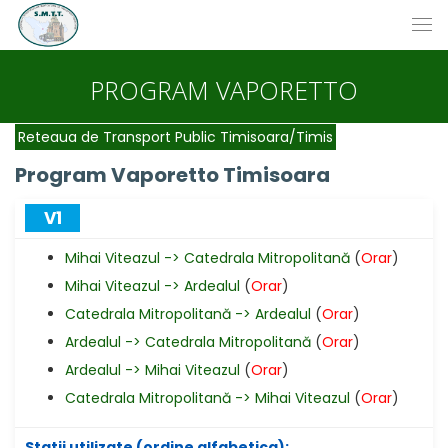
PROGRAM VAPORETTO
Reteaua de Transport Public Timisoara/Timis
Program Vaporetto Timisoara
V1
Mihai Viteazul -> Catedrala Mitropolitană
(
Orar
)
Mihai Viteazul -> Ardealul
(
Orar
)
Catedrala Mitropolitană -> Ardealul
(
Orar
)
Ardealul -> Catedrala Mitropolitană
(
Orar
)
Ardealul -> Mihai Viteazul
(
Orar
)
Catedrala Mitropolitană -> Mihai Viteazul
(
Orar
)
Statii utilizate (ordine alfabetica):