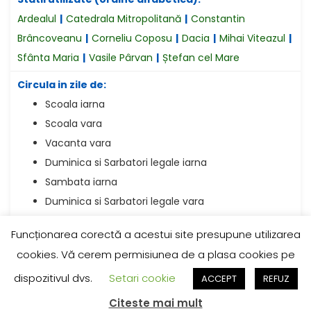
Ardealul
|
Catedrala Mitropolitană
|
Constantin
Brâncoveanu
|
Corneliu Coposu
|
Dacia
|
Mihai Viteazul
|
Sfânta Maria
|
Vasile Pârvan
|
Ștefan cel Mare
Circula in zile de:
Scoala iarna
Scoala vara
Vacanta vara
Duminica si Sarbatori legale iarna
Sambata iarna
Duminica si Sarbatori legale vara
Sambata vara
Funcționarea corectă a acestui site presupune utilizarea
cookies. Vă cerem permisiunea de a plasa cookies pe
(©) 2025 - INFORMAȚIILE APARȚIN SMTT.
dispozitivul dvs.
Setari cookie
ACCEPT
REFUZ
RECENT COMMENTS
Citeste mai mult