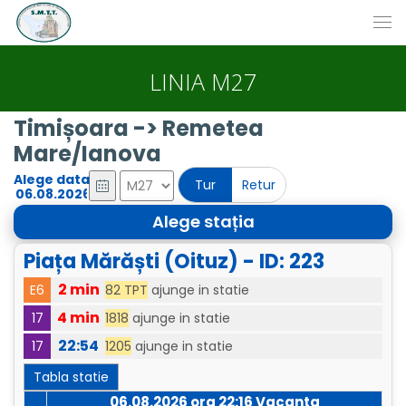
LINIA M27
Timișoara -> Remetea
Mare/Ianova
Alege data
Tur
Retur
Alege stația
Piața Mărăști (Oituz) - ID: 223
2 min
82 TPT
ajunge in statie
E6
4 min
1818
ajunge in statie
17
22:54
1205
ajunge in statie
17
Tabla statie
06.08.2026 ora
22:16
Vacanta