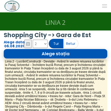
LINIA 2
Shopping City -> Gara de Est
Alege data
Tur
Retur
Alege stația
Linia 2 - Lucrări/Construcții - Deviație - Având în vedere reluarea lucrărilor
la Pasaj Solventul – închidere buclă Ronaț, precum și închiderea circulației
tramvaielor în Piața Traian începând cu data de 3 august 2026 și până la
finalul anului, circulația tramvaielor se va desfășura pe trasee deviate după
cum urmează: - Având în vedere reluarea lucrărilor la Pasaj Solventul –
închidere buclă Ronaț, precum și închiderea circulației tramvaielor în Piața
Traian începând cu data de 3 august 2026 și până la finalul anului,
circulația tramvaielor se va desfășura pe trasee deviate după cum
urmează: -linia 5 se suspendă, -liniile 6a și 6b rămân în continuare
suspendate, -liniile 4, 7, 8 și 9 circulă pe traseele actuale, -linia 1 circulă
deviată având următorul traseu: • traseu tur - retur: Gara de Nord – Piața Sf.
Maria – Piața Nicolae Bălcescu – str. Drubeta – b-dul Liviu Rebreanu –
AEM -linia 2 circulă deviat având următorul traseu: • traseu tur – retur:
Shopping City – Dâmbovița – b-dul Regele Carol – Piața Regina Maria –
str Doctor Iosif Nemoianu – str. Coriolan Brediceanu – Balta Verde – b-dul