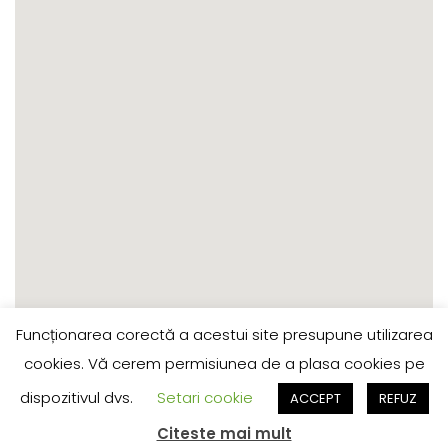
Funcționarea corectă a acestui site presupune utilizarea
cookies. Vă cerem permisiunea de a plasa cookies pe
Reteaua de Transport Public Timisoara/Timis
dispozitivul dvs.
Setari cookie
ACCEPT
REFUZ
(©) 2025 - INFORMAȚIILE APARȚIN SMTT.
Citeste mai mult