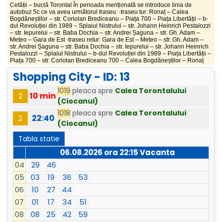
Cetății – buclă Torontal În perioada menționată se introduce linia de
autobuz 5c ce va avea următorul traseu: -traseu tur: Ronaț – Calea
Bogdăneștilor – str. Coriolan Brediceanu – Piața 700 – Piața Libertății – b-
dul Revoluției din 1989 – Splaiul Nistrului – str. Johann Heinrich Pestalozzi
– str. Iepurelui – str. Baba Dochia – str. Andrei Șaguna – str. Gh. Adam –
Meteo – Gara de Est -traseu retur: Gara de Est – Meteo – str. Gh. Adam –
str. Andrei Șaguna – str. Baba Dochia – str. Iepurelui – str. Johann Heinrich
Pestalozzi – Splaiul Nistrului – b-dul Revoluției din 1989 – Piața Libertății –
Piața 700 – str. Coriolan Brediceanu 700 – Calea Bogdăneștilor – Ronaț
Shopping City - ID: 13
1019
pleaca spre
Calea Torontalului
10 min
2
(Ciocanul)
1018
pleaca spre
Calea Torontalului
22:40
2
(Ciocanul)
Tabla statie
06.08.2026 ora
22:15
Vacanta
04
29
46
05
03
19
36
53
06
10
27
44
07
01
17
34
51
08
08
25
42
59