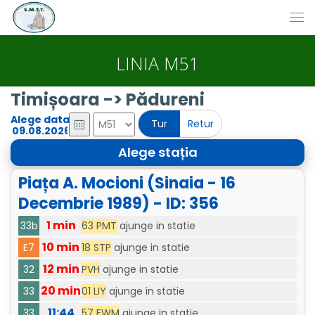
LINIA M51
Timișoara -> Pădureni
Alege data
Tur
Retur
Alege stația
Piața A. Mocioni (Sinaia - 16
Decembrie 1989) - ID: 356
1 min
63 PMT
ajunge in statie
33b
10 min
18 STP
ajunge in statie
E7
12 min
PVH
ajunge in statie
32
20 min
01 LIY
ajunge in statie
33
11:44
57 EWM
ajunge in statie
33