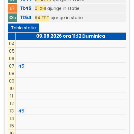
11:45
01 XHI
ajunge in statie
E7
11:54
94 TPT
ajunge in statie
33b
Tabla statie
09.08.2026 ora
11:12
Duminica
04
05
06
07
45
08
09
10
11
12
13
45
14
15
16