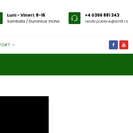
Luni - Vineri: 8-16
+4 0356 881 343
Sambata / Duminica: Inchis
relatii.publice@smtt.ro
SPORT