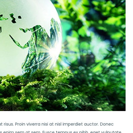
risus. Proin viverra nisi at nisl imperdiet auctor. Donec
rius enim sem at sem. Fusce tempus ex nibh, eget vulputate