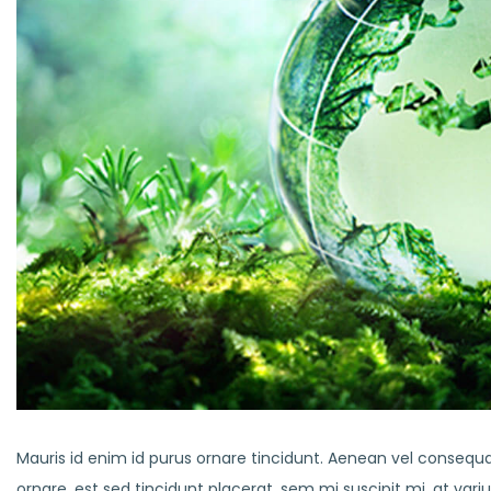
Mauris id enim id purus ornare tincidunt. Aenean vel consequat 
ornare, est sed tincidunt placerat, sem mi suscipit mi, at va