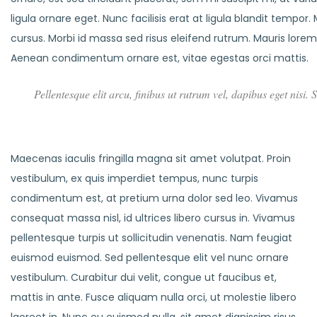
ligula ornare eget. Nunc facilisis erat at ligula blandit tempo
cursus. Morbi id massa sed risus eleifend rutrum. Mauris lor
Aenean condimentum ornare est, vitae egestas orci mattis.
Pellentesque elit arcu, finibus ut rutrum vel, dapibus eget nisi
Maecenas iaculis fringilla magna sit amet volutpat. Proin
vestibulum, ex quis imperdiet tempus, nunc turpis
condimentum est, at pretium urna dolor sed leo. Vivamus
consequat massa nisl, id ultrices libero cursus in. Vivamus
pellentesque turpis ut sollicitudin venenatis. Nam feugiat
euismod euismod. Sed pellentesque elit vel nunc ornare
vestibulum. Curabitur dui velit, congue ut faucibus et,
mattis in ante. Fusce aliquam nulla orci, ut molestie libero
laoreet in. Nunc eu euismod nulla, sit amet dignissim risus.