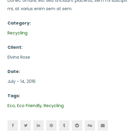
Donec ornare, est sed tincidunt placerat, sem mi suscipit
mi, at varius enim sem at sem.
Category:
Recycling
Client:
Elvina Rose
Date:
July - 14, 2016
Tags:
Eco
,
Eco Friendly
,
Recycling